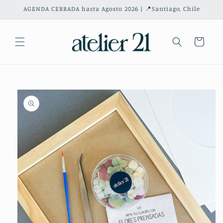
Ir
AGENDA CERRADA hasta Agosto 2026 | 📍Santiago, Chile
directamente
al contenido
Carrito
Ir
directamente
a la
información
del producto