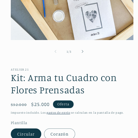
Abrir
elemento
multimedia
de
1
/
3
1
en
una
ventana
ATELIER 21
Kit: Arma tu Cuadro con
modal
Flores Prensadas
Precio
Precio
$25.000
Oferta
$32.000
habitual
de
Impuesto incluido. Los
gastos de envío
se calculan en la pantalla de pago.
oferta
Plantilla
Circular
Corazón