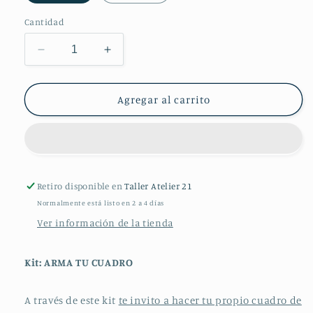
Cantidad
Reducir
Aumentar
cantidad
cantidad
para
para
Kit:
Kit:
Agregar al carrito
Arma
Arma
tu
tu
Cuadro
Cuadro
con
con
Flores
Flores
Retiro disponible en
Prensadas
Prensadas
Taller Atelier 21
Normalmente está listo en 2 a 4 días
Ver información de la tienda
Kit: ARMA TU CUADRO
A través de este kit
te invito a hacer tu propio cuadro de